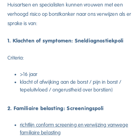
Direct contact
Huisartsen en specialisten kunnen vrouwen met een
verhoogd risico op borstkanker naar ons verwijzen als er
sprake is van:
1. Klachten of symptomen: Sneldiagnostiekpoli
Download app
Vacatures
Nederlands
Criteria:
English
>16 jaar
klacht of afwijking aan de borst / pijn in borst /
tepeluitvloed / ongerustheid over borst(en)
2. Familiaire belasting: Screeningspoli
richtlijn conform screening en verwijzing vanwege
familiaire belasting